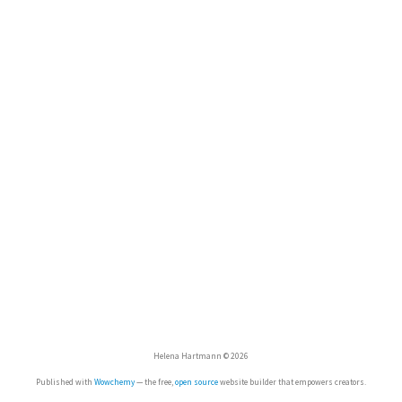
Helena Hartmann © 2026
Published with
Wowchemy
— the free,
open source
website builder that empowers creators.